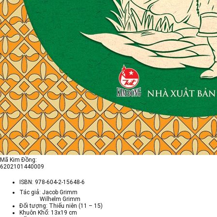
Mã Kim Đồng:
6202101440009
ISBN:
978-604-2-15648-6
Tác giả: Jacob Grimm
Wilhelm Grimm
Đối tượng: Thiếu niên (11 – 15)
Khuôn Khổ: 13x19 cm