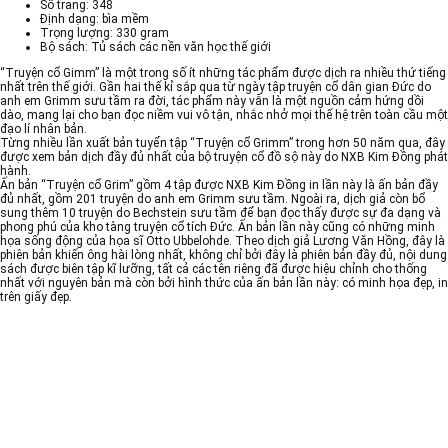
Số trang: 348
Định dạng: bìa mềm
Trọng lượng: 330 gram
Bộ sách: Tủ sách các nền văn học thế giới
“Truyện cổ Gimm” là một trong số ít những tác phẩm được dịch ra nhiều thứ tiếng
nhất trên thế giới. Gần hai thế kỉ sắp qua từ ngày tập truyện cổ dân gian Đức do
anh em Grimm sưu tầm ra đời, tác phẩm này vẫn là một nguồn cảm hứng dồi
dào, mang lại cho bạn đọc niềm vui vô tận, nhắc nhở mọi thế hệ trên toàn cầu một
đạo lí nhân bản.
Từng nhiều lần xuất bản tuyển tập “Truyện cổ Grimm” trong hơn 50 năm qua, đây
được xem bản dịch đầy đủ nhất của bộ truyện cổ đồ sộ này do NXB Kim Đồng phát
hành.
Ấn bản “Truyện cổ Grim” gồm 4 tập được NXB Kim Đồng in lần này là ấn bản đầy
đủ nhất, gồm 201 truyện do anh em Grimm sưu tầm. Ngoài ra, dịch giả còn bổ
sung thêm 10 truyện do Bechstein sưu tầm để bạn đọc thấy được sự đa dạng và
phong phú của kho tàng truyện cổ tích Đức. Ấn bản lần này cũng có những minh
họa sống động của họa sĩ Otto Ubbelohde. Theo dịch giả Lương Văn Hồng, đây là
phiên bản khiến ông hài lòng nhất, không chỉ bởi đây là phiên bản đầy đủ, nội dung
sách được biên tập kĩ lưỡng, tất cả các tên riêng đã được hiệu chỉnh cho thống
nhất với nguyên bản mà còn bởi hình thức của ấn bản lần này: có minh họa đẹp, in
trên giấy đẹp.