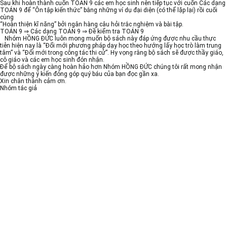
Sau khi hoàn thành cuốn TOÁN 9 các em học sinh nên tiếp tục với cuốn Các dạng
TOÁN 9 để “Ôn tập kiến thức” bằng những ví dụ đại diện (có thể lặp lại) rồi cuối
cùng
“Hoàn thiện kĩ năng” bởi ngân hàng câu hỏi trắc nghiệm và bài tập.
TOÁN 9 ⇒ Các dạng TOÁN 9 ⇒ Đề kiểm tra TOÁN 9
Nhóm HỒNG ĐỨC luôn mong muốn bộ sách này đáp ứng được nhu cầu thực
tiễn hiện nay là “Đổi mới phương pháp dạy học theo hướng lấy học trò làm trung
tâm” và “Đổi mới trong công tác thi cử”. Hy vọng rằng bộ sách sẽ được thầy giáo,
cô giáo và các em học sinh đón nhận.
Để bộ sách ngày càng hoàn hảo hơn Nhóm HỒNG ĐỨC chúng tôi rất mong nhận
được những ý kiến đóng góp quý báu của bạn đọc gần xa.
Xin chân thành cảm ơn.
Nhóm tác giả