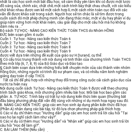
nhất là các học sinh mới bắt đầu học, sẽ cảm thấy yên tâm khi có được một lược
đồ sáng sủa, chính xác, chặt chẽ; một cách trình bày thật chau chuốt, với các kiểu
chữ khác nhau được xen kẽ một cách hợp lí; một cách nhìn toàn cục đối với các
vấn đề được khảo sát trong sách. Người học sẽ tin chắc là sẽ tìm được trong
cuốn sách đó một phép chứng minh còn đang thắc mắc, một ví dụ hay phản ví dụ
giúp nắm vững hơn một khái niệm, câu giải đáp cho một câu hỏi mà họ không
dám nêu ra ...”
Bộ sách TỰ HỌC - NÂNG CAO KIẾN THỨC TOÁN THCS do Nhóm HỒNG
ĐỨC biên soạn gồm 4 cuốn:
Cuốn 1: Tự học - Nâng cao kiến thức Toán 6
Cuốn 2: Tự học - Nâng cao kiến thức Toán 7
Cuốn 3: Tự học - Nâng cao kiến thức Toán 8
Cuốn 4: Tự học - Nâng cao kiến thức Toán 9
được viết dựa trên những đề xuất của giáo sư H.Durand, cụ thể:
§ Có cấu trúc trung thành với nội dung và tinh thần của chương trình Toán THCS
theo mỗi lớp (6, 7, 8, 9) của Bộ Giáo dục và Đào tạo.
§ Cách biên soạn dựa trên những hiểu biết chuyên môn của các thành viên nhóm
Hồng Đức, những người có trình độ sư phạm cao, và có nhiều năm kinh nghiệm
giảng dạy toán ở cấp THCS.
Tất cả chỉ để phù hợp với những thay đổi trong công cuộc cải cách giáo dục của
nước ta hiện nay.
Nội dung cuốn sách Tự học - Nâng cao kiến thức Toán 9 được viết theo chương
trình Sách giáo khoa, mỗi chương gồm nhiều bài học. Mỗi bài học bao gồm các
phần: A. TỰ HỌC: Trình bày có trật tự nội dung kiến thức liên quan (thường bắt
đầu bằng phương pháp đặt vấn đề) cùng với những ví dụ minh hoạ ngay sau đó.
B. NÂNG CAO KIẾN THỨC: giúp các em học sinh áp dụng phần kiến thức đã học
(Phần A) nhận dạng các bài tập, từ đó lựa chọn phương pháp giải thích hợp.
G Các ví dụ chỉ thêm mục “Hướng dẫn” giúp các em học sinh trả lời câu hỏi “Tại
sao họ lại nghĩ cách làm như vậy?”.
G Các ví dụ có thêm mục “Hướng dẫn” và “Nhận xét” giúp các em học sinh trả lời
câu hỏi “Học để làm gì?”.
C. BÀI LÀM THÊM (Nếu cần)