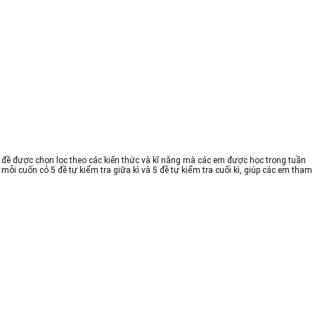
ỗi đề được chọn lọc theo các kiến thức và kĩ năng mà các em được học trong tuần
ỗi cuốn có 5 đề tự kiểm tra giữa kì và 5 đề tự kiểm tra cuối kì, giúp các em tham