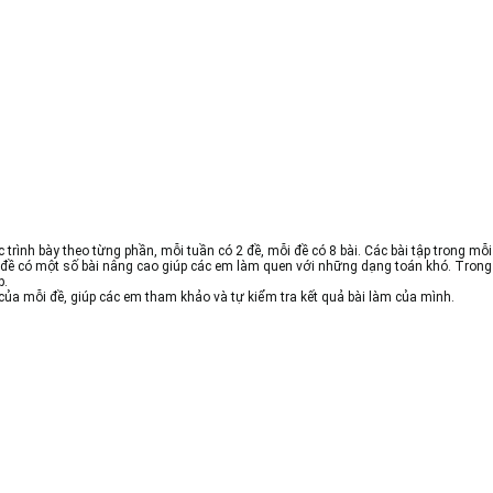
 trình bày theo từng phần, mỗi tuần có 2 đề, mỗi đề có 8 bài. Các bài tập trong m
i đề có một số bài nâng cao giúp các em làm quen với những dạng toán khó. Trong m
p.
của mỗi đề, giúp các em tham khảo và tự kiểm tra kết quả bài làm của mình.