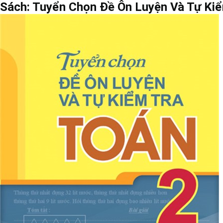
Sách: Tuyển Chọn Đề Ôn Luyện Và Tự Kiểm