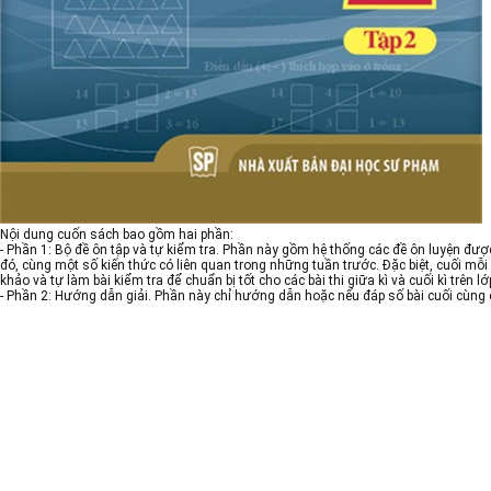
Nội dung cuốn sách bao gồm hai phần:
- Phần 1: Bộ đề ôn tập và tự kiểm tra. Phần này gồm hệ thống các đề ôn luyện được
đó, cùng một số kiến thức có liên quan trong những tuần trước. Đặc biệt, cuối mỗ
khảo và tự làm bài kiểm tra để chuẩn bị tốt cho các bài thi giữa kì và cuối kì trên lớ
- Phần 2: Hướng dẫn giải. Phần này chỉ hướng dẫn hoặc nếu đáp số bài cuối cùng 