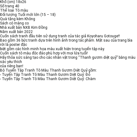
Khổ (cm) 18x26
Số trang 40
Thể loại Tô màu
Đối tượng Tuổi mới lớn (15 – 18)
Quà tặng kèm Không
Sách có màng co
Nhà xuất bản NXB Kim Đồng
Năm xuất bản 2022
Cuốn sách tranh đầu tiên sử dụng tranh của tác giả Koyoharu Gotouge!!
Bao gồm 36 bức tranh dựa trên hình ảnh trong tác phảm. Mặt sau của trang bìa
rời là poster đặc
biệt gồm các hình minh họa màu xuất hiện trong tuyển tập này.
Cuốn sách tô màu độc đáo phù hợp với mọi lứa tuổi!
Hãy thỏa sức sáng tạo cho các nhân vật trong “Thanh gươm diệt quỷ” bằng màu
sắc yêu thích
của riêng bạn!
Bộ Tuyển Tập Tranh Tô Màu Thanh Gươm Diệt Quỷ gồm:
- Tuyển Tập Tranh Tô Màu Thanh Gươm Diệt Quỷ: Đỏ
- Tuyển Tập Tranh Tô Màu Thanh Gươm Diệt Quỷ: Chàm