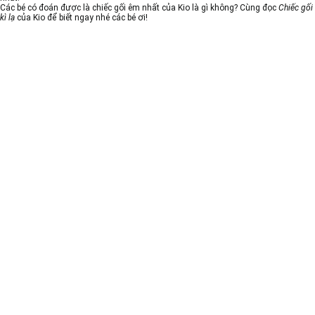
Các bé có đoán được là chiếc gối êm nhất của Kio là gì không? Cùng đọc
Chiếc gối
kì lạ
của Kio để biết ngay nhé các bé ơi!