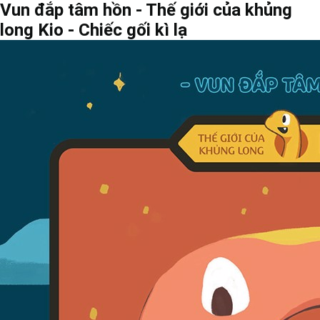
Vun đắp tâm hồn - Thế giới của khủng
long Kio - Chiếc gối kì lạ